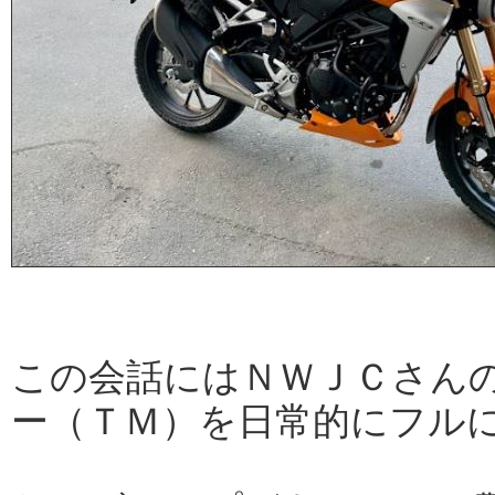
この会話にはＮＷＪＣさん
ー（ＴＭ）を日常的にフル