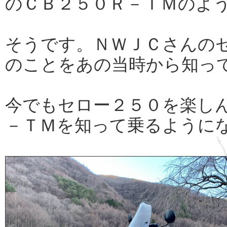
のＣＢ２５０Ｒ－ＴＭのよ
そうです。ＮＷＪＣさんの
のことをあの当時から知っ
今でもセロー２５０を楽し
－ＴＭを知って乗るように